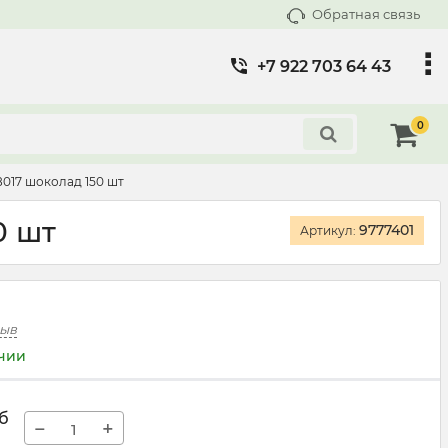
Обратная связь
+7 922 703 64 43
0
017 шоколад 150 шт
0 шт
9777401
Артикул:
зыв
ичии
б
−
+