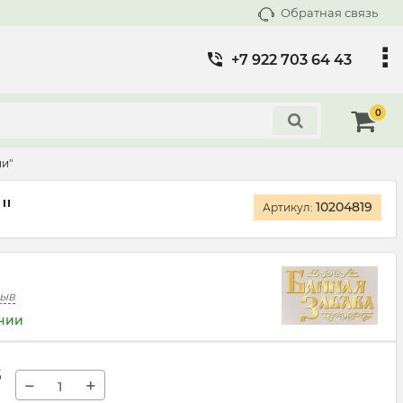
Обратная связь
+7 922 703 64 43
0
ни"
"
10204819
Артикул:
зыв
ичии
б
−
+