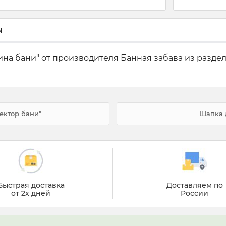
ы
на бани" от производителя Банная забава из раздела
ектор бани"
Шапка д
Быстрая доставка
Доставляем по
от 2х дней
России