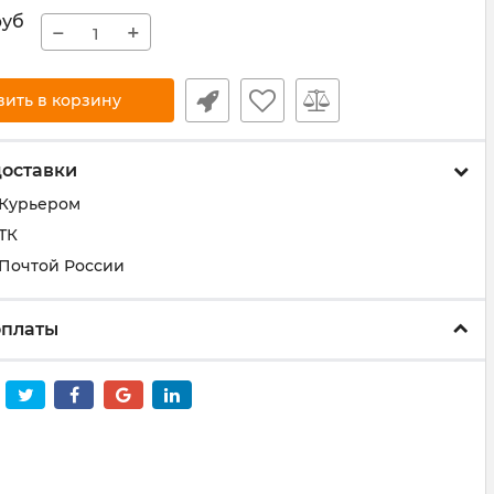
руб
−
+
вить в корзину
доставки
 Курьером
ТК
 Почтой России
оплаты