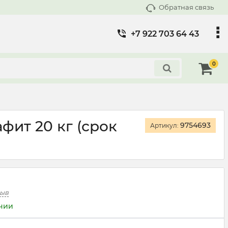
Обратная связь
+7 922 703 64 43
0
фит 20 кг (срок
9754693
Артикул:
зыв
ичии